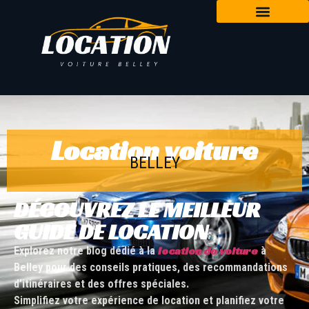
Location voiture
BELLEY
DÉCOUVREZ LE MEILLEUR
GUIDE DE LOCATION
location de voiture
Explorez notre blog dédié à la
à
Belley pour des conseils pratiques, des recommandations
d’itinéraires et des offres spéciales.
Simplifiez votre expérience de location et planifiez votre